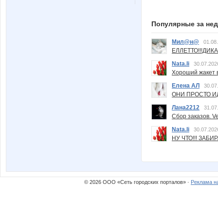
Популярные за не
Мил@н@
01.08
ЕЛЛЕТТО!!!ДИК
Nata.li
30.07.202
Хороший жакет вс
Елена АЛ
30.07
ОНИ ПРОСТО ИД
Лана2212
31.07
Сбор заказов. Ve
Nata.li
30.07.202
НУ ЧТО!!! ЗАБИ
© 2026 ООО «Сеть городских порталов» ·
Реклама н