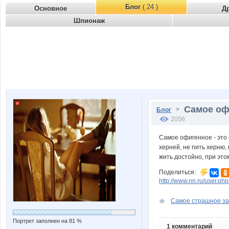
Блог
( 24 )
Основное
Д
Шпионаж
Самое офи
>
Блог
2056
Самое офигенное - это
херней, не пить херню, 
жить достойно, при этом
Поделиться:
http://www.nn.ru/user.
Самое страшное за
Портрет заполнен на 81 %
1 комментарий